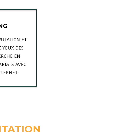
ING
PUTATION ET
X YEUX DES
ERCHE EN
RIATS AVEC
NTERNET
NTATION