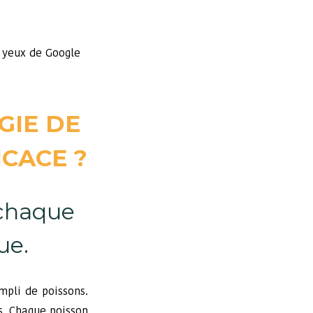
x yeux de Google
GIE DE
CACE ?
 chaque
ue.
mpli de poissons.
s. Chaque poisson