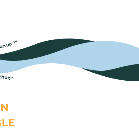
ON
GLE