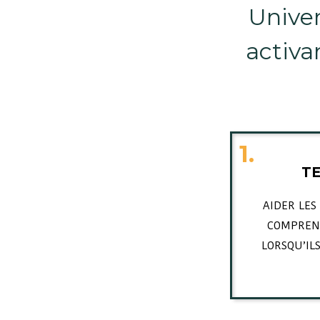
Unive
activa
1.
T
AIDER LES
COMPREND
LORSQU’ILS